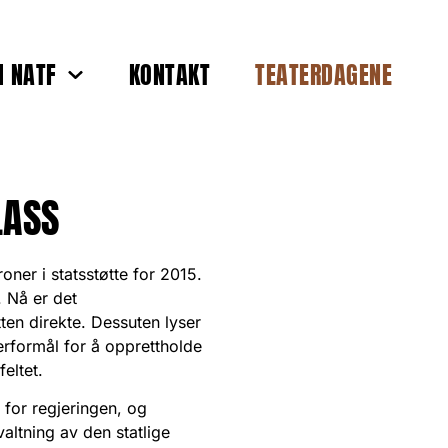
 NATF
KONTAKT
TEATERDAGENE
LASS
ner i statsstøtte for 2015.
 Nå er det
tten direkte.
Dessuten lyser
erformål for å opprettholde
feltet.
e for regjeringen, og
altning av den statlige