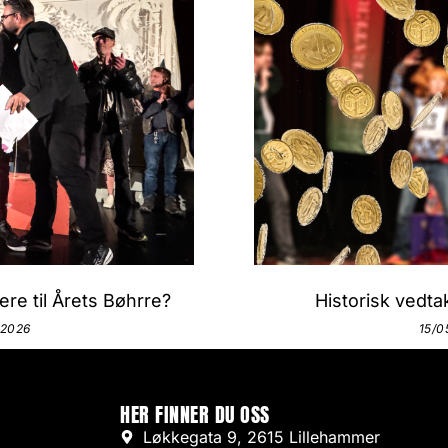
re til Årets Bøhrre?
Historisk vedtak
/2026
15/0
HER FINNER DU OSS
Løkkegata 9, 2615 Lillehammer