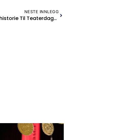
NESTE INNLEGG
Vi Ønsker Din Amatørteaterhistorie Til Teaterdagene