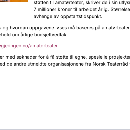
støtten til amatørteater, skriver de i sin utlys
7 millioner kroner til arbeidet årlig. Størrels
avhenge av oppstartstidspunkt.
es og hvordan oppgavene løses må baseres på amatørteaterf
ehold om årlige budsjettvedtak.
gjeringen.no/amatorteater
er med søknader for å få støtte til egne, spesielle prosjekt
d de andre utmeldte organisasjonene fra Norsk Teaterråd for