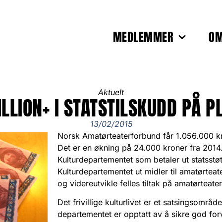
MEDLEMMER
OM
Aktuelt
ILLION+ I STATSTILSKUDD PÅ P
13/02/2015
Norsk Amatørteaterforbund får 1.056.000 kro
Det er en økning på 24.000 kroner fra 2014.
Kulturdepartementet som betaler ut statsstø
Kulturdepartementet ut midler til amatørteat
og videreutvikle felles tiltak på amatørteater
Det frivillige kulturlivet er et satsingsområd
departementet er opptatt av å sikre god forv