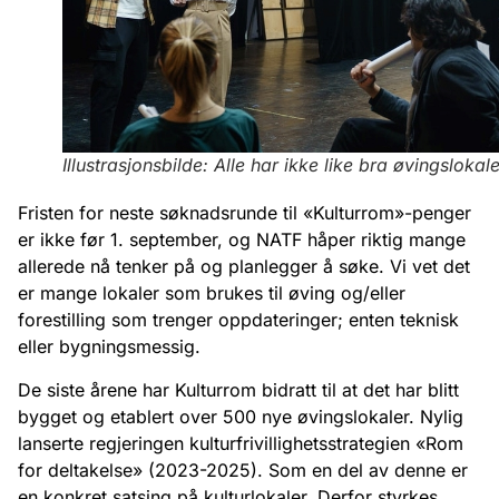
Illustrasjonsbilde: Alle har ikke like bra øvingslokale
Fristen for neste søknadsrunde til «Kulturrom»-penger
er ikke før 1. september, og NATF håper riktig mange
allerede nå tenker på og planlegger å søke. Vi vet det
er mange lokaler som brukes til øving og/eller
forestilling som trenger oppdateringer; enten teknisk
eller bygningsmessig.
De siste årene har Kulturrom bidratt til at det har blitt
bygget og etablert over 500 nye øvingslokaler. Nylig
lanserte regjeringen kulturfrivillighetsstrategien «Rom
for deltakelse» (2023-2025). Som en del av denne er
en konkret satsing på kulturlokaler. Derfor styrkes