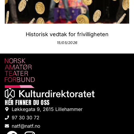
Historisk vedtak for frivilligheten
15/05/2026
HER FINNER DU OSS
Løkkegata 9, 2615 Lillehammer
97 30 30 72
natf@natf.no