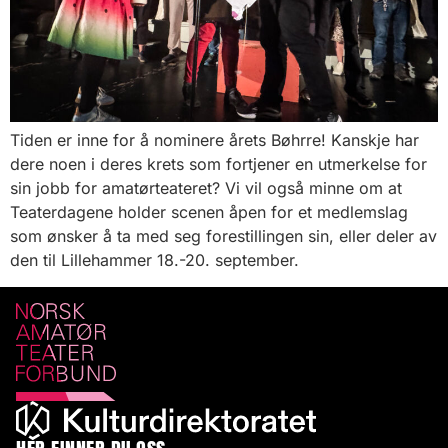
Tiden er inne for å nominere årets Bøhrre! Kanskje har
dere noen i deres krets som fortjener en utmerkelse for
sin jobb for amatørteateret? Vi vil også minne om at
Teaterdagene holder scenen åpen for et medlemslag
som ønsker å ta med seg forestillingen sin, eller deler av
den til Lillehammer 18.-20. september.