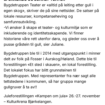
Bygdetruppen Teater er «alltid på leiting etter gull i
egen skog», skriver de på sine nettsider. De satser på
lokale ressurser, kompetanseheving og
samfunnsutvikling.
-Vi ønsker å skape et teater- og kulturmiljø som er
inkluderende og identitetsskapende. Vi finner
historiene våre rett utenfor døra, og gleder oss over å
pusse gråstein til gull, sier Juliane.
Bygdetruppen ble til i 2014 med utgangspunkt i minner
delt av folk på Fosser i Aurskog/Høland. Dette ble til
forestillingen «Et sted i skauen», en lokal forestilling.
Det lokalet fokus har blitt grunnsteinen til
Bygdetruppen. Med representanter fra nær sagt alle
tettstedene i kommunen, så har gruppa mange
gullgruver å ta av!!
Juleforestillingen «Kampen om jula» 26.-27. november
– KulturArena Bjørkelangen.