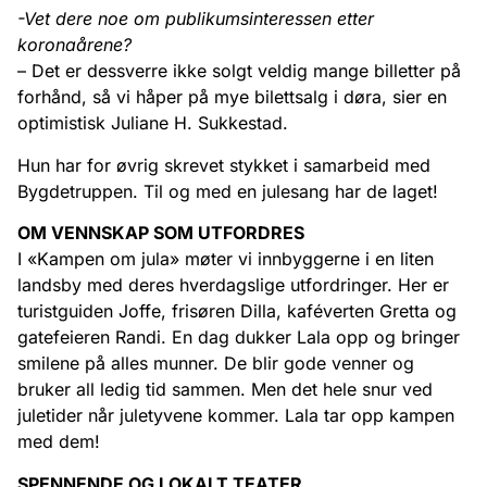
-Vet dere noe om publikumsinteressen etter
koronaårene?
– Det er dessverre ikke solgt veldig mange billetter på
forhånd, så vi håper på mye bilettsalg i døra, sier en
optimistisk Juliane H. Sukkestad.
Hun har for øvrig skrevet stykket i samarbeid med
Bygdetruppen. Til og med en julesang har de laget!
OM VENNSKAP SOM UTFORDRES
I «Kampen om jula» møter vi innbyggerne i en liten
landsby med deres hverdagslige utfordringer. Her er
turistguiden Joffe, frisøren Dilla, kaféverten Gretta og
gatefeieren Randi. En dag dukker Lala opp og bringer
smilene på alles munner. De blir gode venner og
bruker all ledig tid sammen. Men det hele snur ved
juletider når juletyvene kommer. Lala tar opp kampen
med dem!
SPENNENDE OG LOKALT TEATER