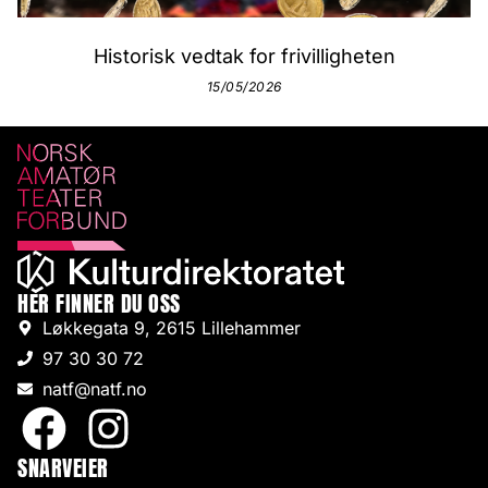
Historisk vedtak for frivilligheten
15/05/2026
HER FINNER DU OSS
Løkkegata 9, 2615 Lillehammer
97 30 30 72
natf@natf.no
SNARVEIER