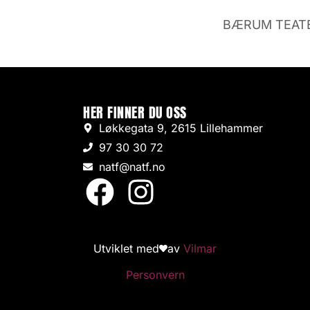
BÆRUM TEATER
HER FINNER DU OSS
Løkkegata 9, 2615 Lillehammer
97 30 30 72
natf@natf.no
Utviklet med
av
Vilmar
Personvern