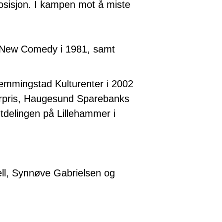
posisjon. I kampen mot å miste
t New Comedy i 1981, samt
Hemmingstad Kulturenter i 2002
urpris, Haugesund Sparebanks
utdelingen på Lillehammer i
ell, Synnøve Gabrielsen og