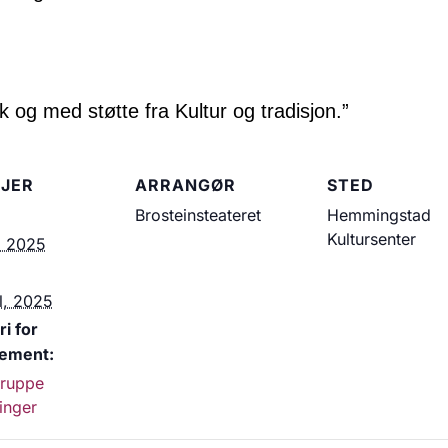
g med støtte fra Kultur og tradisjon.”
JER
ARRANGØR
STED
Brosteinsteateret
Hemmingstad
Kultursenter
l, 2025
il, 2025
i for
ement:
gruppe
linger