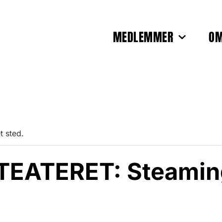
MEDLEMMER
OM
t sted.
EATERET: Steamin