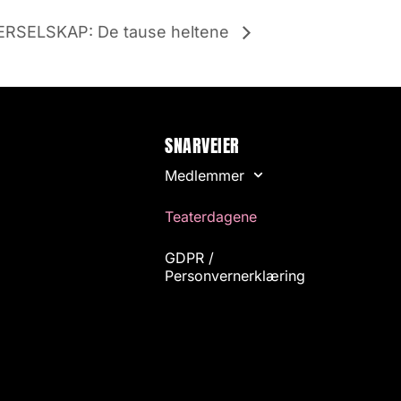
SELSKAP: De tause heltene
SNARVEIER
Medlemmer
Teaterdagene
GDPR /
Personvernerklæring