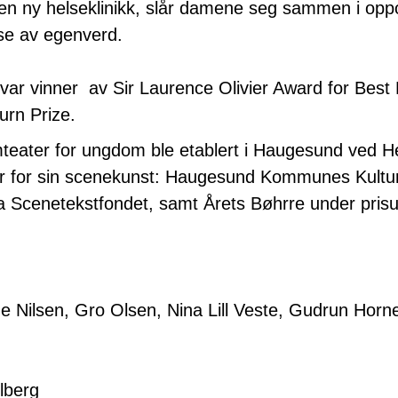
il en ny helseklinikk, slår damene seg sammen i op
lse av egenverd.
ar vinner av Sir Laurence Olivier Award for Bes
rn Prize.
mteater for ungdom ble etablert i Haugesund ved 
ser for sin scenekunst: Haugesund Kommunes Kult
fra Scenetekstfondet, samt Årets Bøhrre under pris
e Nilsen, Gro Olsen, Nina Lill Veste, Gudrun Horn
lberg