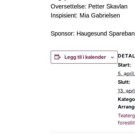
Oversettelse: Petter Skavlan
Inspisient: Mia Gabrielsen
Sponsor: Haugesund Sparebank o
DETAL
Legg til i kalender
Start:
5. apri
Slutt:
13. apr
Kategor
Arrang
Teater
forestil