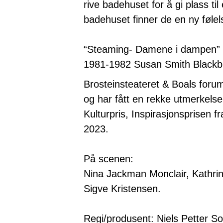
rive badehuset for å gi plass t
badehuset finner de en ny føle
“Steaming- Damene i dampen” v
1981-1982 Susan Smith Blackbu
Brosteinsteateret & Boals foru
og har fått en rekke utmerkel
Kulturpris, Inspirasjonsprisen 
2023.
På scenen:
Nina Jackman Monclair, Kathrin
Sigve Kristensen.
Regi/produsent: Niels Petter So