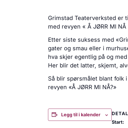
Grimstad Teaterverksted er t
med revyen « Å JØRR MI NÅ 
Etter siste suksess med «Gri
gater og smau eller i murhus
hva skjer egentlig på og me
Her blir det latter, skjemt, a
Så blir spørsmålet blant folk
revyen «Å JØRR MI NÅ?»
DETAL
Legg til i kalender
Start: