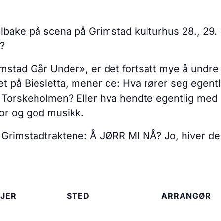
ilbake på scena på Grimstad kulturhus 28., 29.
?
mstad Går Under», er det fortsatt mye å undre 
et på Biesletta, mener de: Hva rører seg egent
d Torskeholmen? Eller hva hendte egentlig med
lvor og god musikk.
 i Grimstadtraktene: Å JØRR MI NÅ? Jo, hiver de
JER
STED
ARRANGØR