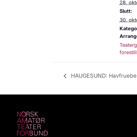
28. okt
Slutt:
30. okt
Kategor
Arrang
Teater
forestil
HAUGESUND: Havfruebe