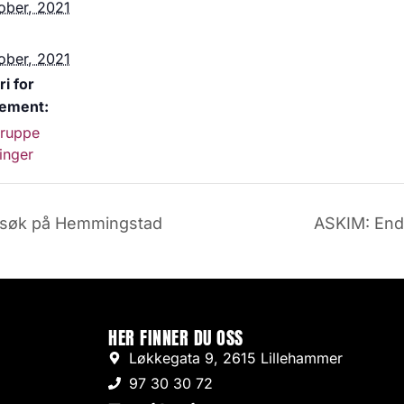
ober, 2021
ober, 2021
i for
ement:
gruppe
linger
søk på Hemmingstad
ASKIM: End
HER FINNER DU OSS
Løkkegata 9, 2615 Lillehammer
97 30 30 72