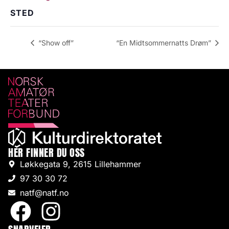
STED
“Show off”
“En Midtsommernatts Drøm”
HER FINNER DU OSS
Løkkegata 9, 2615 Lillehammer
97 30 30 72
natf@natf.no