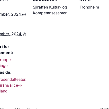
Sjiraffen Kultur- og
Trondheim
Kompetansesenter
ember, 2024 @
ember, 2024 @
i for
ement:
gruppe
linger
side:
/rosendalteater.
ram/alice-i-
land