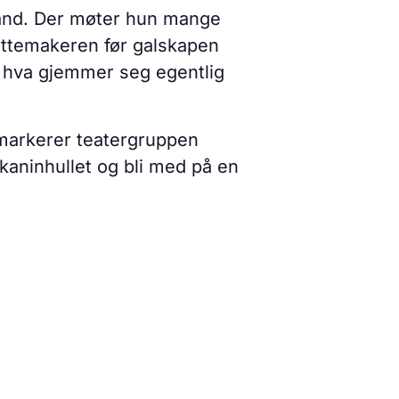
rland. Der møter hun mange
attemakeren før galskapen
Og hva gjemmer seg egentlig
m markerer teatergruppen
 kaninhullet og bli med på en