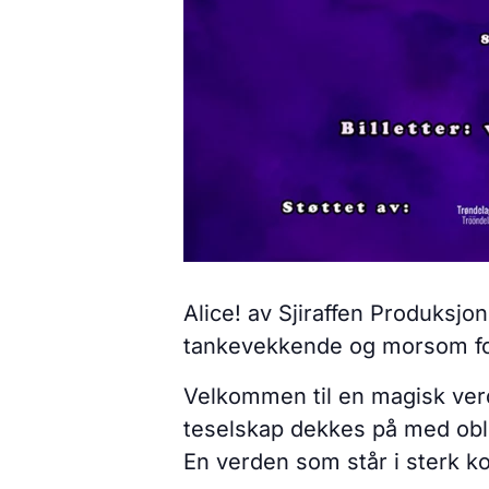
Alice! av Sjiraffen Produksjo
tankevekkende og morsom fore
Velkommen til en magisk verd
teselskap dekkes på med obli
En verden som står i sterk kon