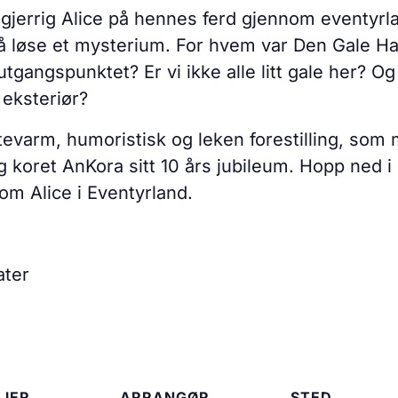
ysgjerrig Alice på hennes ferd gjennom eventy
må løse et mysterium. For hvem var Den Gale H
 utgangspunktet? Er vi ikke alle litt gale her? 
eksteriør?
rtevarm, humoristisk og leken forestilling, so
g koret AnKora sitt 10 års jubileum. Hopp ned i
 om Alice i Eventyrland.
ater
JER
ARRANGØR
STED