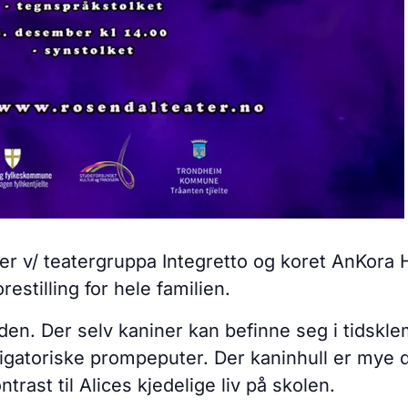
ner v/ teatergruppa Integretto og koret AnKora 
stilling for hele familien.
en. Der selv kaniner kan befinne seg i tidskle
gatoriske prompeputer. Der kaninhull er mye dy
trast til Alices kjedelige liv på skolen.