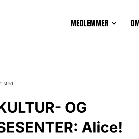
MEDLEMMER
OM
t sted.
KULTUR- OG
ESENTER: Alice!