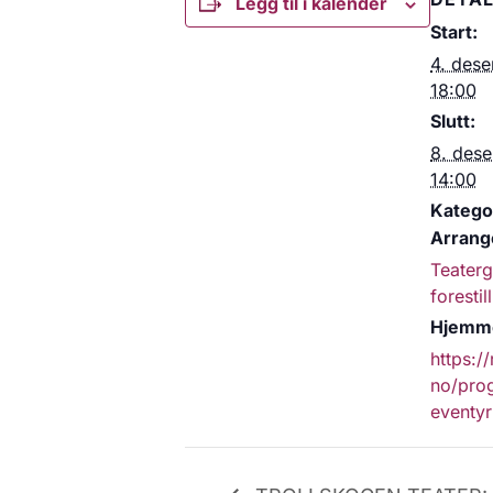
Legg til i kalender
Start:
4. des
18:00
Slutt:
8. des
14:00
Kategor
Arrang
Teater
forestil
Hjemme
https:/
no/prog
eventyr