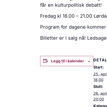
får en kulturpolitisk debatt!
Fredag kl 18.00 – 21.00 Lørda
Program for dagene kommer 
Billetter er i salg nå! Ledsag
DETAL
Legg til i kalender
Start:
25. apr
18:00
Slutt:
26. apr
20:00
Kategor