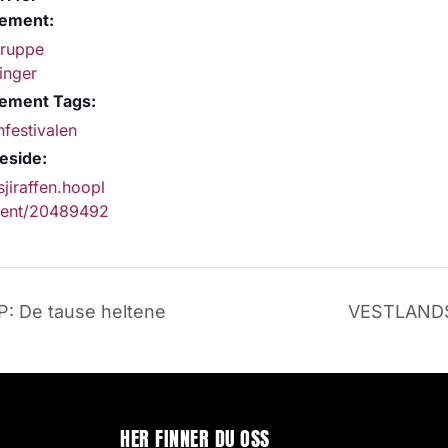
ement:
gruppe
linger
ement Tags:
nfestivalen
side:
sjiraffen.hoopl
vent/20489492
De tause heltene
VESTLANDS
HER FINNER DU OSS