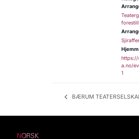
Arrang
Teater
forestil
Arrang
Sjiraffe
Hjemme
https://
a.no/e
1
BÆRUM TEATERSELSKAP: 