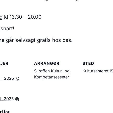
g kl 13.30 – 20.00
snart!
ere går selvsagt gratis hos oss.
JER
ARRANGØR
STED
Sjiraffen Kultur- og
Kultursenteret 
Kompetansesenter
il, 2025 @
il, 2025 @
i for