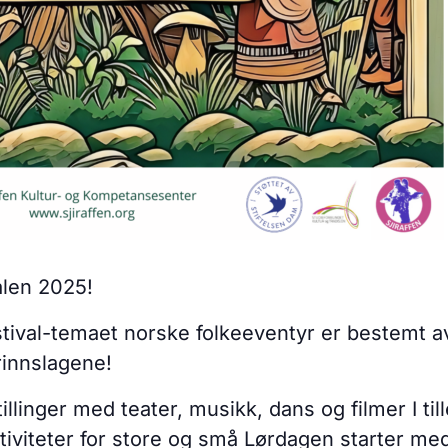
alen 2025!
al-temaet norske folkeeventyr er bestemt av v
urinnslagene!
llinger med teater, musikk, dans og filmer I tille
ktiviteter for store og små Lørdagen starter me