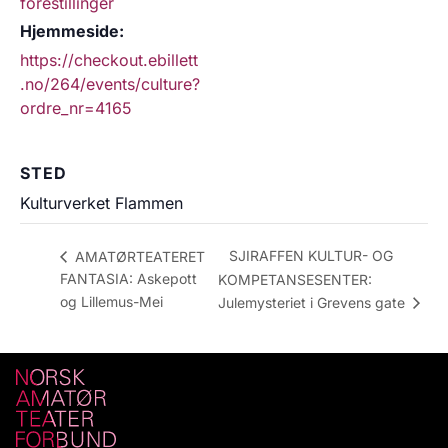
forestillinger
Hjemmeside:
https://checkout.ebillett
.no/264/events/culture?
ordre_nr=4165
STED
Kulturverket Flammen
SJIRAFFEN KULTUR- OG
AMATØRTEATERET
FANTASIA: Askepott
KOMPETANSESENTER:
og Lillemus-Mei
Julemysteriet i Grevens gate