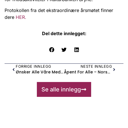
Protokollen fra det ekstraordinære årsmøtet finner
dere
HER.
Del dette innlegget:
FORRIGE INNLEGG
NESTE INNLEGG
Ønsker Alle Våre Medlemmer, Samarbeidspartnere Og Alle Andre Med Et Stort Teaterhjerte Ei Riktig God Jul!
Åpent For Alle – Norsktrening Og Fellesskap
Se alle innlegg