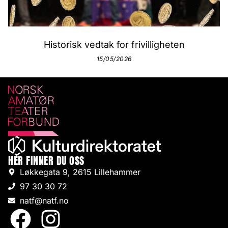
Historisk vedtak for frivilligheten
15/05/2026
HER FINNER DU OSS
Løkkegata 9, 2615 Lillehammer
97 30 30 72
natf@natf.no