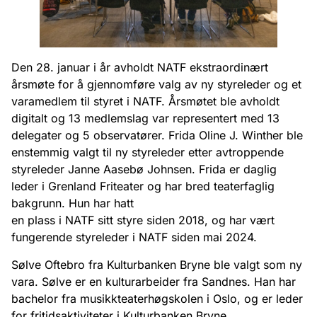
Den 28. januar i år avholdt NATF ekstraordinært
årsmøte for å gjennomføre valg av ny styreleder og et
varamedlem til styret i NATF. Årsmøtet ble avholdt
digitalt og 13 medlemslag var representert med 13
delegater og 5 observatører. Frida Oline J. Winther ble
enstemmig valgt til ny styreleder etter avtroppende
styreleder Janne Aasebø Johnsen. Frida er daglig
leder i Grenland Friteater og har bred teaterfaglig
bakgrunn. Hun har hatt
en plass i NATF sitt styre siden 2018, og har vært
fungerende styreleder i NATF siden mai 2024.
Sølve Oftebro fra Kulturbanken Bryne ble valgt som ny
vara. Sølve er en kulturarbeider fra Sandnes. Han har
bachelor fra musikkteaterhøgskolen i Oslo, og er leder
for fritidsaktiviteter i Kulturbanken Bryne.