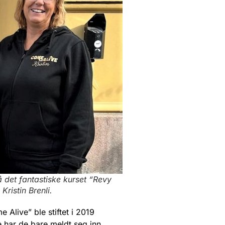
å det fantastiske kurset “Revy
Kristin Brenli.
live” ble stiftet i 2019
e har de bare meldt seg inn