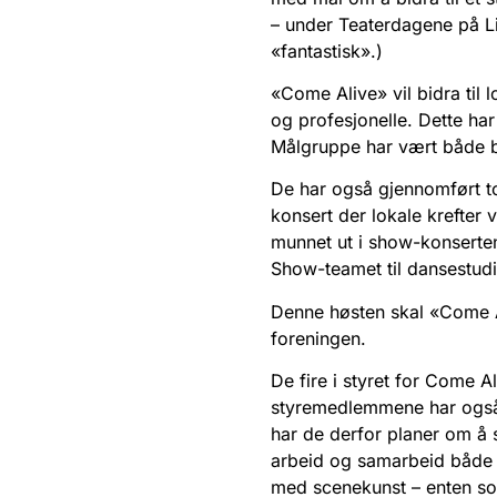
– under Teaterdagene på Li
«fantastisk».)
«Come Alive» vil bidra til
og profesjonelle. Dette ha
Målgruppe har vært både 
De har også gjennomført to
konsert der lokale krefter
munnet ut i show-konserte
Show-teamet til dansestud
Denne høsten skal «Come Al
foreningen.
De fire i styret for Come Al
styremedlemmene har også 
har de derfor planer om å 
arbeid og samarbeid både m
med scenekunst – enten som 