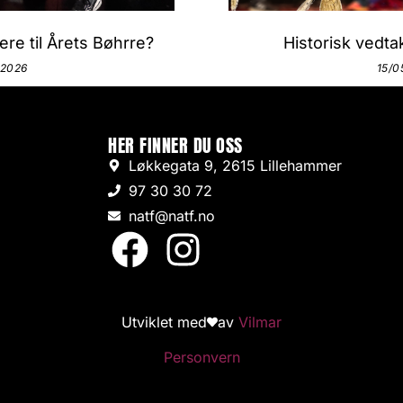
re til Årets Bøhrre?
Historisk vedtak
/2026
15/0
HER FINNER DU OSS
Løkkegata 9, 2615 Lillehammer
97 30 30 72
natf@natf.no
Utviklet med
av
Vilmar
Personvern