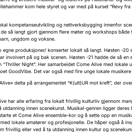
llehammer kom hele styret og var med på kurset “Revy fra A
 lokal kompetanseutvikling og nettverksbygging innenfor sc
r de så langt gjort gjennom flere møter og workshops både 
barn, ungdom og voksne.
 egne produksjoner/ konserter lokalt så langt. Høsten -20 
 var involvert på og bak scenen. Høsten -21 hadde de så en
n “Thriller Night”. Her samarbeidet Come Alive med lokale
ioet GoodVibe. Det var også med fire unge lokale musikere
ive» delta på arrangementet “K(ult)UR mot kreft”, der over
ive har alle erfaring fra lokalt frivillig kulturliv gjennom ma
utdanning innen scenekunst. Musikal-genren ligger deres 
starte et Come Alive ensemble-kor og å sette opp en musikal.
ed lokale amatører og profesjonelle. De håper også å inspir
frivillig eller ved å ta utdanning innen kultur og scenekun