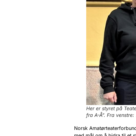
Her er styret på Teat
fra A-Å”. Fra venstre:
Norsk Amatørteaterforbund
med mål om å bidra til et 