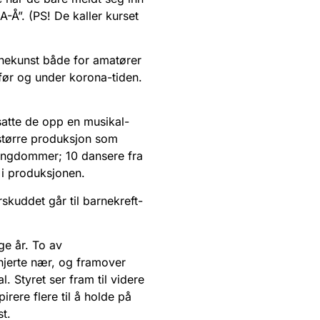
-Å”. (PS! De kaller kurset
enekunst både for amatører
før og under korona-tiden.
satte de opp en musikal-
 større produksjon som
 ungdommer; 10 dansere fra
 i produksjonen.
skuddet går til barnekreft-
nge år. To av
hjerte nær, og framover
 Styret ser fram til videre
ere flere til å holde på
st.