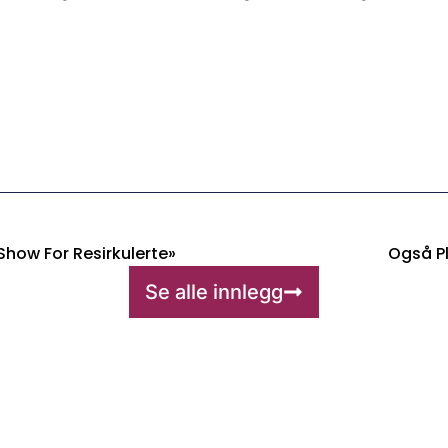
how For Resirkulerte»
Også Pl
Se alle innlegg