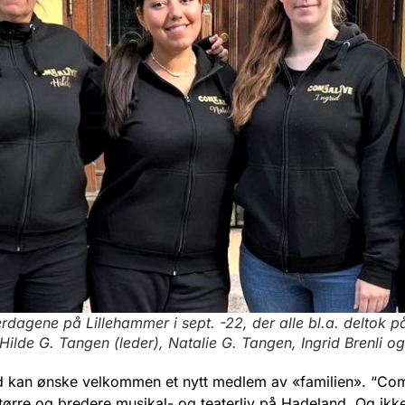
erdagene på Lillehammer i sept. -22, der alle bl.a. deltok p
 Hilde G. Tangen (leder), Natalie G. Tangen, Ingrid Brenli og 
 kan ønske velkommen et nytt medlem av «familien». “Come A
større og bredere musikal- og teaterliv på Hadeland. Og ikk