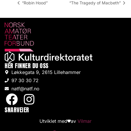
“Robin Hood”
“The Tragedy of Macbeth”
HER FINNER DU OSS
Løkkegata 9, 2615 Lillehammer
97 30 30 72
natf@natf.no
SNARVEIER
Utviklet med
av
Vilmar