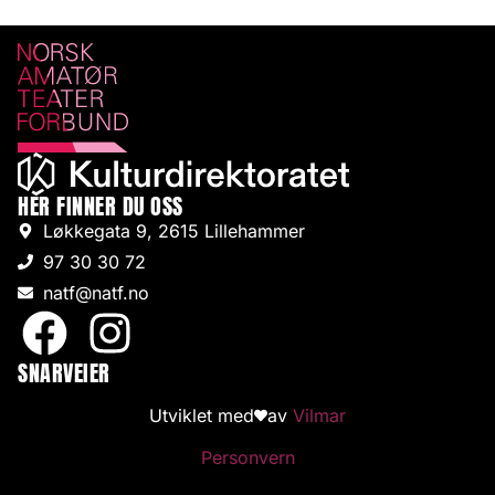
HER FINNER DU OSS
Løkkegata 9, 2615 Lillehammer
97 30 30 72
natf@natf.no
SNARVEIER
Utviklet med
av
Vilmar
Personvern