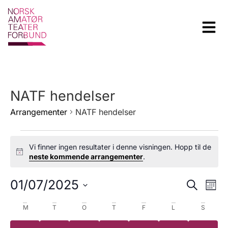
NATF hendelser
Arrangementer
NATF hendelser
Vi finner ingen resultater i denne visningen. Hopp til de
Notice
neste kommende arrangementer
.
Arra
Ar
01/07/2025
Søk
Mån
Velg
Vi
Sear
dato.
Kalender
M
T
O
T
F
L
S
Na
and