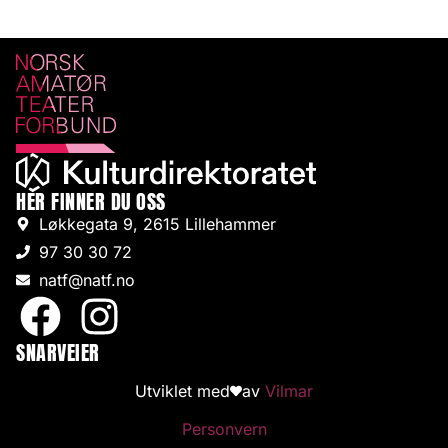
HER FINNER DU OSS
Løkkegata 9, 2615 Lillehammer
97 30 30 72
natf@natf.no
SNARVEIER
Utviklet med
av
Vilmar
Personvern