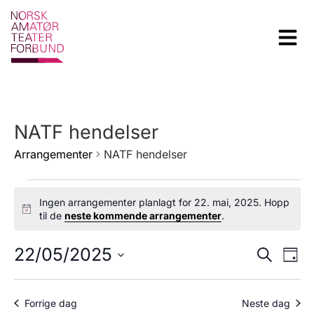
NATF hendelser
Arrangementer
NATF hendelser
Ingen arrangementer planlagt for 22. mai, 2025. Hopp
Notice
til de
neste kommende arrangementer
.
Arra
Ar
22/05/2025
Søk
Dag
Velg
Vi
Sear
dato.
Na
and
Forrige dag
Neste dag