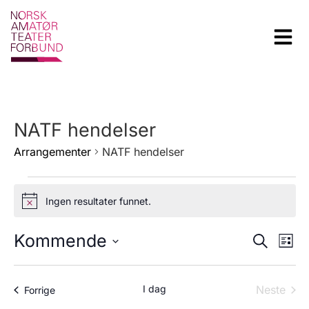
NATF hendelser
Arrangementer
NATF hendelser
Ingen resultater funnet.
Notice
Arra
Ar
Kommende
Søk
Liste
Velg
Vi
Sear
dato.
Na
and
Arra
I dag
Neste
Arrangementer
Forrige