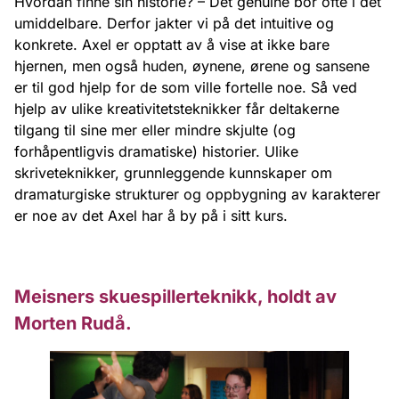
Hvordan finne sin historie? – Det genuine bor ofte i det
umiddelbare. Derfor jakter vi på det intuitive og
konkrete. Axel er opptatt av å vise at ikke bare
hjernen, men også huden, øynene, ørene og sansene
er til god hjelp for de som ville fortelle noe. Så ved
hjelp av ulike kreativitetsteknikker får deltakerne
tilgang til sine mer eller mindre skjulte (og
forhåpentligvis dramatiske) historier. Ulike
skriveteknikker, grunnleggende kunnskaper om
dramaturgiske strukturer og oppbygning av karakterer
er noe av det Axel har å by på i sitt kurs.
Meisners skuespillerteknikk, holdt av
Morten Rudå.