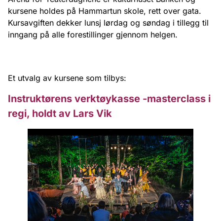
kursene holdes på Hammartun skole, rett over gata.
Kursavgiften dekker lunsj lørdag og søndag i tillegg til
inngang på alle forestillinger gjennom helgen.
Et utvalg av kursene som tilbys:
Instruktørens verktøykasse -masterclass i
regi, holdt av Lars Vik