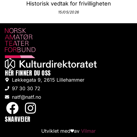
Historisk vedtak for frivilligheten
15/05/2026
HER FINNER DU OSS
Løkkegata 9, 2615 Lillehammer
97 30 30 72
natf@natf.no
SNARVEIER
Utviklet med
av
Vilmar