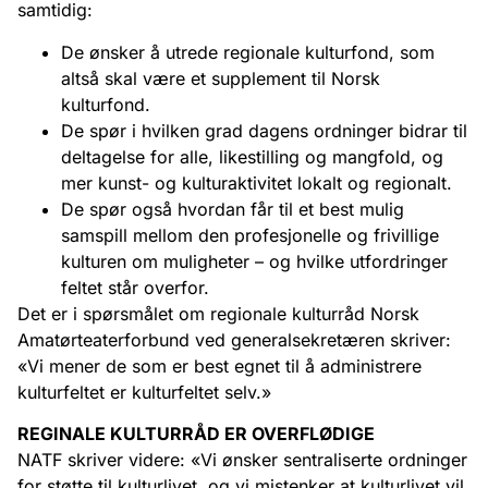
samtidig:
De ønsker å utrede regionale kulturfond, som
altså skal være et supplement til Norsk
kulturfond.
De spør i hvilken grad dagens ordninger bidrar til
deltagelse for alle, likestilling og mangfold, og
mer kunst- og kulturaktivitet lokalt og regionalt.
De spør også hvordan får til et best mulig
samspill mellom den profesjonelle og frivillige
kulturen om muligheter – og hvilke utfordringer
feltet står overfor.
Det er i spørsmålet om regionale kulturråd Norsk
Amatørteaterforbund ved generalsekretæren skriver:
«Vi mener de som er best egnet til å administrere
kulturfeltet er kulturfeltet selv.»
REGINALE KULTURRÅD ER OVERFLØDIGE
NATF skriver videre: «Vi ønsker sentraliserte ordninger
for støtte til kulturlivet, og vi mistenker at kulturlivet vil