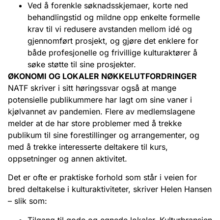
Ved å forenkle søknadsskjemaer, korte ned
behandlingstid og mildne opp enkelte formelle
krav til vi redusere avstanden mellom idé og
gjennomført prosjekt, og gjøre det enklere for
både profesjonelle og frivillige kulturaktører å
søke støtte til sine prosjekter.
ØKONOMI OG LOKALER NØKKELUTFORDRINGER
NATF skriver i sitt høringssvar også at mange
potensielle publikummere har lagt om sine vaner i
kjølvannet av pandemien. Flere av medlemslagene
melder at de har store problemer med å trekke
publikum til sine forestillinger og arrangementer, og
med å trekke interesserte deltakere til kurs,
oppsetninger og annen aktivitet.
Det er ofte er praktiske forhold som står i veien for
bred deltakelse i kulturaktiviteter, skriver Helen Hansen
– slik som:
Tilgang til gode og egnede lokaler. Kulturbransjen