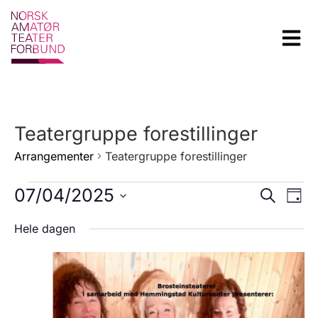
Teatergruppe forestillinger
Arrangementer
Teatergruppe forestillinger
Arra
Ar
07/04/2025
Søk
Dag
Velg
Vi
Sear
dato.
Hele dagen
Na
and
View
Navig