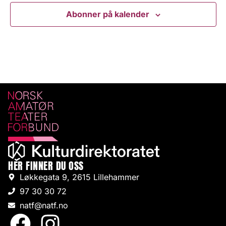
Abonner på kalender
HER FINNER DU OSS
Løkkegata 9, 2615 Lillehammer
97 30 30 72
natf@natf.no